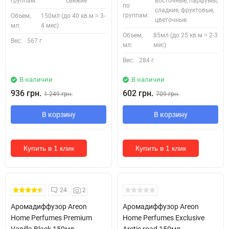
группам:
свежие
восточные, парфумы,
по
сладкие, фруктовые,
группам:
Объем,
150мл (до 40 кв.м ≈ 3-
цветочные
мл:
4 мес)
Объем,
85мл (до 25 кв.м ≈ 2-3
Вес:
567 г
мл:
мес)
Вес:
284 г
В наличии
В наличии
936 грн.
602 грн.
1 249 грн.
709 грн.
В корзину
В корзину
Купить в 1 клик
Купить в 1 клик
24
2
Аромадиффузор Areon
Аромадиффузор Areon
Home Perfumes Premium
Home Perfumes Exclusive