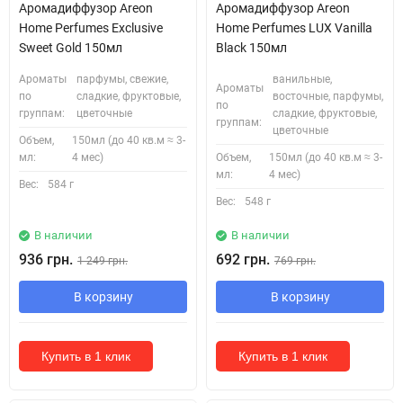
Аромадиффузор Areon
Аромадиффузор Areon
Home Perfumes Exclusive
Home Perfumes LUX Vanilla
Sweet Gold 150мл
Black 150мл
Ароматы
парфумы, свежие,
ванильные,
Ароматы
по
сладкие, фруктовые,
восточные, парфумы,
по
группам:
цветочные
сладкие, фруктовые,
группам:
цветочные
Объем,
150мл (до 40 кв.м ≈ 3-
мл:
4 мес)
Объем,
150мл (до 40 кв.м ≈ 3-
мл:
4 мес)
Вес:
584 г
Вес:
548 г
В наличии
В наличии
936 грн.
692 грн.
1 249 грн.
769 грн.
В корзину
В корзину
Купить в 1 клик
Купить в 1 клик