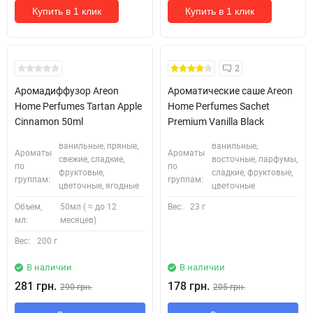
Купить в 1 клик
Купить в 1 клик
Новинка
2
Аромадиффузор Areon
Ароматические саше Areon
Home Perfumes Tartan Apple
Home Perfumes Sachet
Cinnamon 50ml
Premium Vanilla Black
ванильные, пряные,
ванильные,
Ароматы
Ароматы
свежие, сладкие,
восточные, парфумы,
по
по
фруктовые,
сладкие, фруктовые,
группам:
группам:
цветочные, ягодные
цветочные
Объем,
50мл ( ≈ до 12
Вес:
23 г
мл:
месяцев)
Вес:
200 г
В наличии
В наличии
281 грн.
178 грн.
290 грн.
205 грн.