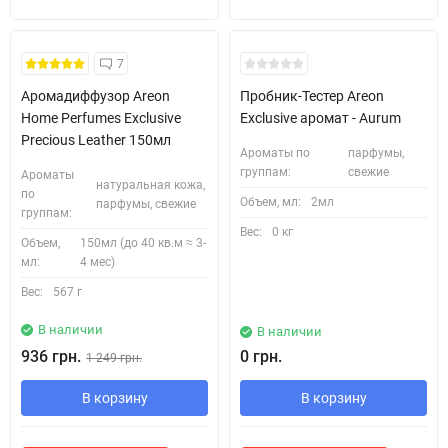
Кожні 1500₴ чеку = 1 тестер
7
Аромадиффузор Areon
Пробник-Тестер Areon
Home Perfumes Exclusive
Exclusive аромат - Aurum
Precious Leather 150мл
Ароматы по
парфумы,
группам:
свежие
Ароматы
натуральная кожа,
по
Объем, мл:
2мл
парфумы, свежие
группам:
Вес:
0 кг
Объем,
150мл (до 40 кв.м ≈ 3-
мл:
4 мес)
Вес:
567 г
В наличии
В наличии
936 грн.
0 грн.
1 249 грн.
В корзину
В корзину