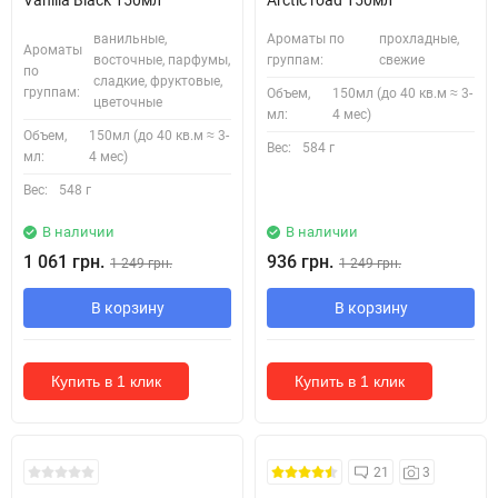
Vanilla Black 150мл
Arctic road 150мл
ванильные,
Ароматы по
прохладные,
Ароматы
восточные, парфумы,
группам:
свежие
по
сладкие, фруктовые,
группам:
Объем,
150мл (до 40 кв.м ≈ 3-
цветочные
мл:
4 мес)
Объем,
150мл (до 40 кв.м ≈ 3-
Вес:
584 г
мл:
4 мес)
Вес:
548 г
В наличии
В наличии
1 061 грн.
936 грн.
1 249 грн.
1 249 грн.
В корзину
В корзину
Купить в 1 клик
Купить в 1 клик
21
3