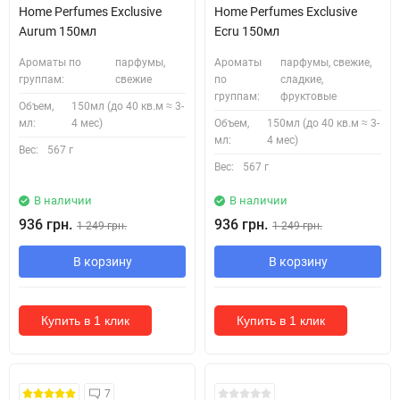
Home Perfumes Exclusive
Home Perfumes Exclusive
Aurum 150мл
Ecru 150мл
Ароматы по
парфумы,
Ароматы
парфумы, свежие,
группам:
свежие
по
сладкие,
группам:
фруктовые
Объем,
150мл (до 40 кв.м ≈ 3-
мл:
4 мес)
Объем,
150мл (до 40 кв.м ≈ 3-
мл:
4 мес)
Вес:
567 г
Вес:
567 г
В наличии
В наличии
936 грн.
936 грн.
1 249 грн.
1 249 грн.
В корзину
В корзину
Купить в 1 клик
Купить в 1 клик
Кожні 1500₴ чеку = 1 тестер
7