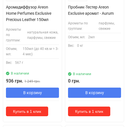
Аромадиффузор Areon
Пробник-Тестер Areon
Home Perfumes Exclusive
Exclusive аромат - Aurum
Precious Leather 150мл
Ароматы по
парфумы,
группам:
свежие
Ароматы
натуральная кожа,
по
Объем, мл:
2мл
парфумы, свежие
группам:
Вес:
0 кг
Объем,
150мл (до 40 кв.м ≈ 3-
мл:
4 мес)
Вес:
567 г
В наличии
В наличии
936 грн.
0 грн.
1 249 грн.
В корзину
В корзину
Купить в 1 клик
Купить в 1 клик