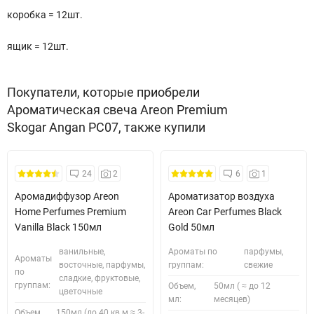
коробка = 12шт.
ящик = 12шт.
Покупатели, которые приобрели
Ароматическая свеча Areon Premium
Skogar Angan PC07, также купили
24
2
6
1
Аромадиффузор Areon
Ароматизатор воздуха
Home Perfumes Premium
Areon Car Perfumes Black
Vanilla Black 150мл
Gold 50мл
ванильные,
Ароматы по
парфумы,
Ароматы
восточные, парфумы,
группам:
свежие
по
сладкие, фруктовые,
группам:
Объем,
50мл ( ≈ до 12
цветочные
мл:
месяцев)
Объем,
150мл (до 40 кв.м ≈ 3-