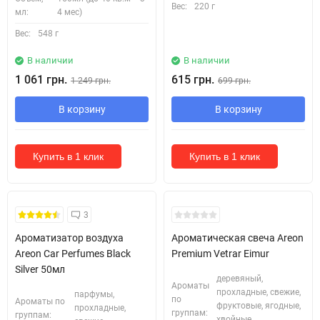
Вес:
220 г
мл:
4 мес)
Вес:
548 г
В наличии
В наличии
1 061 грн.
615 грн.
1 249 грн.
699 грн.
В корзину
В корзину
Купить в 1 клик
Купить в 1 клик
3
Ароматизатор воздуха
Ароматическая свеча Areon
Areon Car Perfumes Black
Premium Vetrar Eimur
Silver 50мл
деревяный,
Ароматы
прохладные, свежие,
парфумы,
по
Ароматы по
фруктовые, ягодные,
прохладные,
группам:
группам:
хвойные