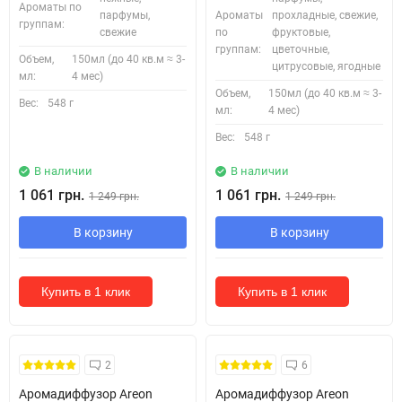
Ароматы по
парфумы,
Ароматы
прохладные, свежие,
группам:
свежие
по
фруктовые,
группам:
цветочные,
Объем,
150мл (до 40 кв.м ≈ 3-
цитрусовые, ягодные
мл:
4 мес)
Объем,
150мл (до 40 кв.м ≈ 3-
Вес:
548 г
мл:
4 мес)
Вес:
548 г
В наличии
В наличии
1 061 грн.
1 061 грн.
1 249 грн.
1 249 грн.
В корзину
В корзину
Купить в 1 клик
Купить в 1 клик
2
6
Аромадиффузор Areon
Аромадиффузор Areon