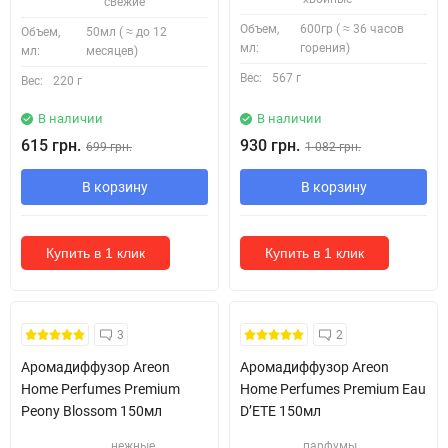
свежие
Объем,
600гр ( ≈ 36 часов
Объем,
50мл ( ≈ до 12
мл:
горения)
мл:
месяцев)
Вес:
567 г
Вес:
220 г
В наличии
В наличии
615 грн.
930 грн.
699 грн.
1 082 грн.
В корзину
В корзину
Купить в 1 клик
Купить в 1 клик
3
2
Аромадиффузор Areon
Аромадиффузор Areon
Home Perfumes Premium
Home Perfumes Premium Eau
Peony Blossom 150мл
D’ETE 150мл
нежные,
парфумы,