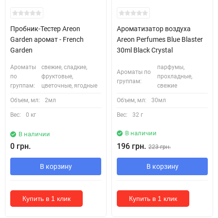
Кожні 1500₴ чеку = 1 тестер
Пробник-Тестер Areon
Ароматизатор воздуха
Garden аромат - French
Areon Perfumes Blue Blaster
Garden
30ml Black Crystal
Ароматы
свежие, сладкие,
парфумы,
Ароматы по
по
фруктовые,
прохладные,
группам:
группам:
цветочные, ягодные
свежие
Объем, мл:
2мл
Объем, мл:
30мл
Вес:
0 кг
Вес:
32 г
В наличии
В наличии
0 грн.
196 грн.
223 грн.
В корзину
В корзину
Купить в 1 клик
Купить в 1 клик