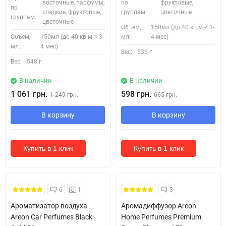
восточные, парфумы,
по
фруктовые,
по
сладкие, фруктовые,
группам:
цветочные
группам:
цветочные
Объем,
150мл (до 40 кв.м ≈ 3-
Объем,
150мл (до 40 кв.м ≈ 3-
мл:
4 мес)
мл:
4 мес)
Вес:
536 г
Вес:
548 г
В наличии
В наличии
1 061 грн.
598 грн.
1 249 грн.
665 грн.
В корзину
В корзину
Купить в 1 клик
Купить в 1 клик
6
1
3
Ароматизатор воздуха
Аромадиффузор Areon
Areon Car Perfumes Black
Home Perfumes Premium