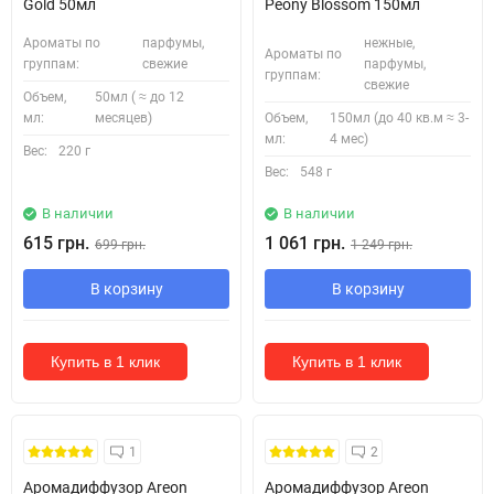
Gold 50мл
Peony Blossom 150мл
Ароматы по
парфумы,
нежные,
Ароматы по
группам:
свежие
парфумы,
группам:
свежие
Объем,
50мл ( ≈ до 12
мл:
месяцев)
Объем,
150мл (до 40 кв.м ≈ 3-
мл:
4 мес)
Вес:
220 г
Вес:
548 г
В наличии
В наличии
615 грн.
1 061 грн.
699 грн.
1 249 грн.
В корзину
В корзину
Купить в 1 клик
Купить в 1 клик
1
2
Аромадиффузор Areon
Аромадиффузор Areon