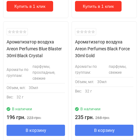
Купить в 1 клик
Купить в 1 клик
New!
Ароматизатор воздуха
Ароматизатор воздуха
Areon Perfumes Blue Blaster
Areon Perfumes Black Force
30ml Black Crystal
30ml Gold
парфумы,
Ароматы по
парфумы,
Ароматы по
прохладные,
группам:
свежие
группам:
свежие
Объем, мл:
30мл
Объем, мл:
30мл
Вес:
32 г
Вес:
32 г
В наличии
В наличии
196 грн.
235 грн.
223 грн.
268 грн.
В корзину
В корзину