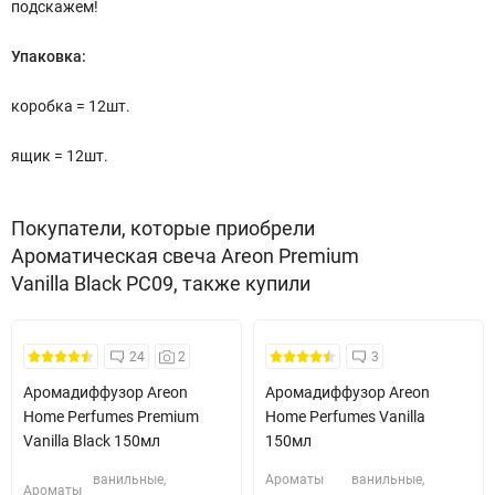
подскажем!
Упаковка:
коробка = 12шт.
ящик = 12шт.
Покупатели, которые приобрели
Ароматическая свеча Areon Premium
Vanilla Black PC09, также купили
Безкоштовна Доставка
24
2
3
Аромадиффузор Areon
Аромадиффузор Areon
Home Perfumes Premium
Home Perfumes Vanilla
Vanilla Black 150мл
150мл
ванильные,
Ароматы
ванильные,
Ароматы