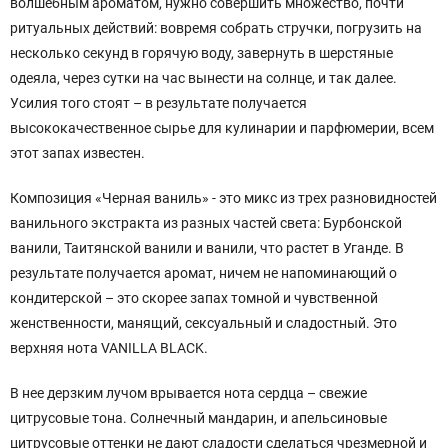
волшебным ароматом, нужно совершить множество, почти
ритуальных действий: вовремя собрать стручки, погрузить на
несколько секунд в горячую воду, завернуть в шерстяные
одеяла, через сутки на час вынести на солнце, и так далее.
Усилия того стоят – в результате получается
высококачественное сырье для кулинарии и парфюмерии, всем
этот запах известен.
Композиция «Черная ваниль» - это микс из трех разновидностей
ванильного экстракта из разных частей света: Бурбонской
ванили, Таитянской ванили и ванили, что растет в Уганде. В
результате получается аромат, ничем не напоминающий о
кондитерской – это скорее запах томной и чувственной
женственности, манящий, сексуальный и сладостный. Это
верхняя нота VANILLA BLACK.
В нее дерзким лучом врывается нота сердца – свежие
цитрусовые тона. Солнечный мандарин, и апельсиновые
цитрусовые оттенки не дают сладости сделаться чрезмерной и