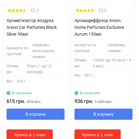
3
2
Ароматизатор воздуха
Аромадиффузор Areon
Areon Car Perfumes Black
Home Perfumes Exclusive
Silver 50мл
Aurum 150мл
парфумы,
Ароматы по
парфумы,
Ароматы по
прохладные,
группам:
свежие
группам:
свежие
Объем,
150мл (до 40 кв.м ≈ 3-
Объем,
50мл ( ≈ до 12
мл:
4 мес)
мл:
месяцев)
Вес:
567 г
Вес:
220 г
В наличии
В наличии
615 грн.
936 грн.
699 грн.
1 249 грн.
В корзину
В корзину
Купить в 1 клик
Купить в 1 клик