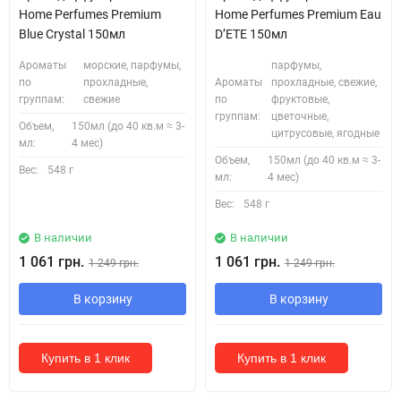
Home Perfumes Premium
Home Perfumes Premium Eau
Blue Crystal 150мл
D’ETE 150мл
Ароматы
морские, парфумы,
парфумы,
по
прохладные,
Ароматы
прохладные, свежие,
группам:
свежие
по
фруктовые,
группам:
цветочные,
Объем,
150мл (до 40 кв.м ≈ 3-
цитрусовые, ягодные
мл:
4 мес)
Объем,
150мл (до 40 кв.м ≈ 3-
Вес:
548 г
мл:
4 мес)
Вес:
548 г
В наличии
В наличии
1 061 грн.
1 061 грн.
1 249 грн.
1 249 грн.
В корзину
В корзину
Купить в 1 клик
Купить в 1 клик