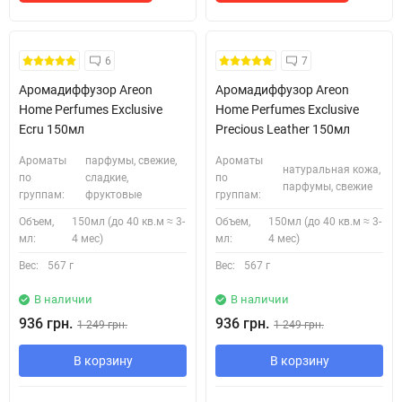
6
7
Аромадиффузор Areon
Аромадиффузор Areon
Home Perfumes Exclusive
Home Perfumes Exclusive
Ecru 150мл
Precious Leather 150мл
Ароматы
парфумы, свежие,
Ароматы
натуральная кожа,
по
сладкие,
по
парфумы, свежие
группам:
фруктовые
группам:
Объем,
150мл (до 40 кв.м ≈ 3-
Объем,
150мл (до 40 кв.м ≈ 3-
мл:
4 мес)
мл:
4 мес)
Вес:
567 г
Вес:
567 г
В наличии
В наличии
936 грн.
936 грн.
1 249 грн.
1 249 грн.
В корзину
В корзину