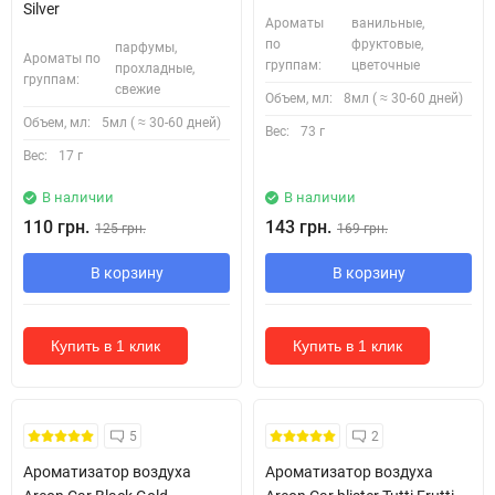
Silver
Ароматы
ванильные,
по
фруктовые,
парфумы,
Ароматы по
группам:
цветочные
прохладные,
группам:
свежие
Объем, мл:
8мл ( ≈ 30-60 дней)
Объем, мл:
5мл ( ≈ 30-60 дней)
Вес:
73 г
Вес:
17 г
В наличии
В наличии
110 грн.
143 грн.
125 грн.
169 грн.
В корзину
В корзину
Купить в 1 клик
Купить в 1 клик
5
2
Ароматизатор воздуха
Ароматизатор воздуха