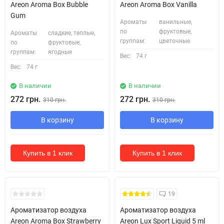
Areon Aroma Box Bubble
Areon Aroma Box Vanilla
Gum
Ароматы
ванильные,
по
фруктовые,
Ароматы
сладкие, теплые,
группам:
цветочные
по
фруктовые,
группам:
ягодные
Вес:
74 г
Вес:
74 г
В наличии
В наличии
272 грн.
272 грн.
310 грн.
310 грн.
В корзину
В корзину
Купить в 1 клик
Купить в 1 клик
19
Ароматизатор воздуха
Ароматизатор воздуха
Areon Aroma Box Strawberry
Areon Lux Sport Liquid 5 ml