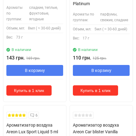
Platinum
Ароматы
сладкие, теплые,
по
фруктовые,
Ароматы по
парфумы,
группам:
ягодные
группам:
свежие, сладкие
Объем, мл:
8мл ( ≈ 30-60 дней)
Объем, мл:
5мл ( ≈ 30-60 дней)
Вес:
73 г
Вес:
17 г
В наличии
В наличии
143 грн.
110 грн.
169 грн.
125 грн.
В корзину
В корзину
Купить в 1 клик
Купить в 1 клик
6
Ароматизатор воздуха
Ароматизатор воздуха
Areon Lux Sport Liquid 5 ml
Areon Car blister Vanilla