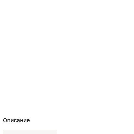
Описание
Характеристики
Отзывы (2)
Описание