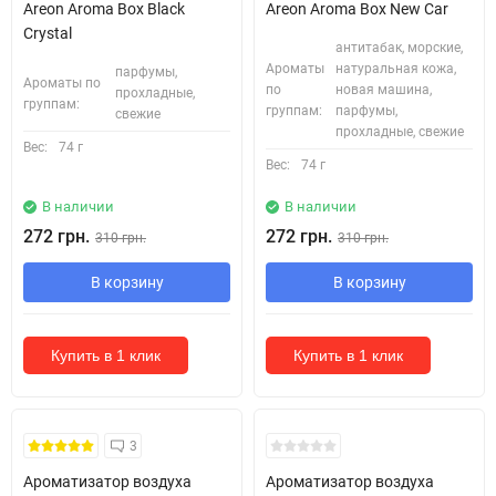
Areon Aroma Box Black
Areon Aroma Box New Car
Crystal
антитабак, морские,
Ароматы
натуральная кожа,
парфумы,
Ароматы по
по
новая машина,
прохладные,
группам:
группам:
парфумы,
свежие
прохладные, свежие
Вес:
74 г
Вес:
74 г
В наличии
В наличии
272 грн.
272 грн.
310 грн.
310 грн.
В корзину
В корзину
Купить в 1 клик
Купить в 1 клик
3
Ароматизатор воздуха
Ароматизатор воздуха