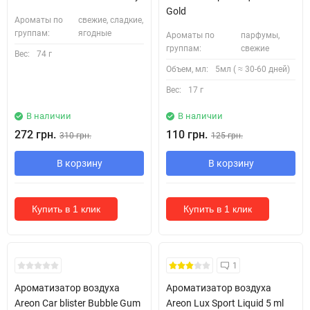
Gold
Ароматы по
свежие, сладкие,
группам:
ягодные
Ароматы по
парфумы,
группам:
свежие
Вес:
74 г
Объем, мл:
5мл ( ≈ 30-60 дней)
Вес:
17 г
В наличии
В наличии
272 грн.
110 грн.
310 грн.
125 грн.
В корзину
В корзину
Купить в 1 клик
Купить в 1 клик
1
Ароматизатор воздуха
Ароматизатор воздуха
Areon Car blister Bubble Gum
Areon Lux Sport Liquid 5 ml