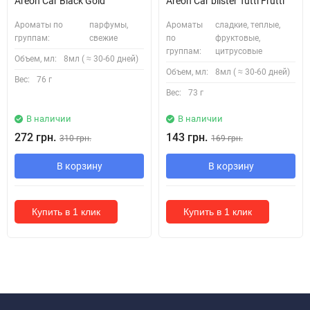
Areon Car Black Gold
Areon Car blister Tutti Frutti
Ароматы по
парфумы,
Ароматы
сладкие, теплые,
группам:
свежие
по
фруктовые,
группам:
цитрусовые
Объем, мл:
8мл ( ≈ 30-60 дней)
Объем, мл:
8мл ( ≈ 30-60 дней)
Вес:
76 г
Вес:
73 г
В наличии
В наличии
272 грн.
143 грн.
310 грн.
169 грн.
В корзину
В корзину
Купить в 1 клик
Купить в 1 клик