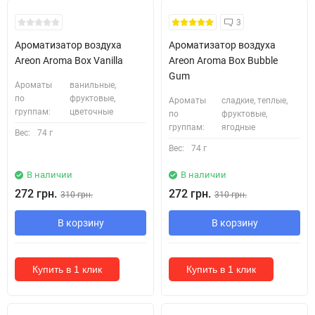
3
Ароматизатор воздуха
Ароматизатор воздуха
Areon Aroma Box Vanilla
Areon Aroma Box Bubble
Gum
Ароматы
ванильные,
по
фруктовые,
Ароматы
сладкие, теплые,
группам:
цветочные
по
фруктовые,
группам:
ягодные
Вес:
74 г
Вес:
74 г
В наличии
В наличии
272 грн.
272 грн.
310 грн.
310 грн.
В корзину
В корзину
Купить в 1 клик
Купить в 1 клик