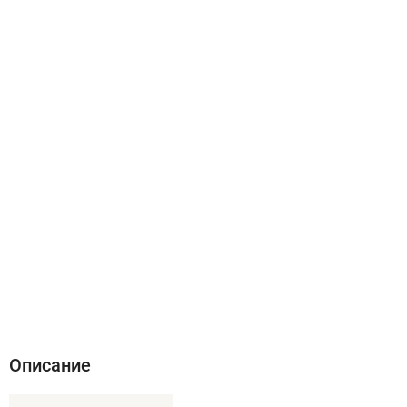
Описание
Характеристики
Отзывы (0)
Описание