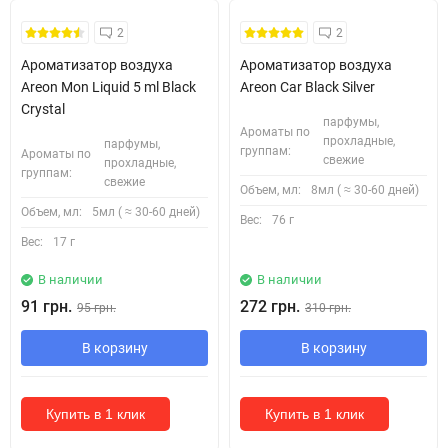
2
2
Ароматизатор воздуха
Ароматизатор воздуха
Areon Mon Liquid 5 ml Black
Areon Car Black Silver
Crystal
парфумы,
Ароматы по
прохладные,
парфумы,
группам:
Ароматы по
свежие
прохладные,
группам:
свежие
Объем, мл:
8мл ( ≈ 30-60 дней)
Объем, мл:
5мл ( ≈ 30-60 дней)
Вес:
76 г
Вес:
17 г
В наличии
В наличии
91 грн.
272 грн.
95 грн.
310 грн.
В корзину
В корзину
Купить в 1 клик
Купить в 1 клик