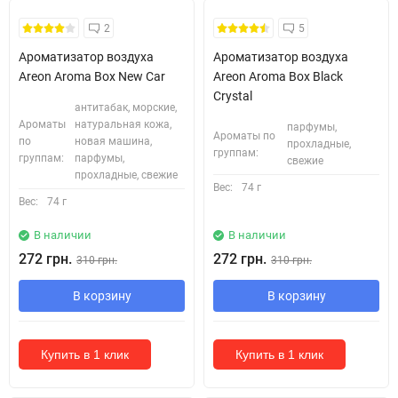
2
5
Ароматизатор воздуха
Ароматизатор воздуха
Areon Aroma Box New Car
Areon Aroma Box Black
Crystal
антитабак, морские,
Ароматы
натуральная кожа,
парфумы,
Ароматы по
по
новая машина,
прохладные,
группам:
группам:
парфумы,
свежие
прохладные, свежие
Вес:
74 г
Вес:
74 г
В наличии
В наличии
272 грн.
272 грн.
310 грн.
310 грн.
В корзину
В корзину
Купить в 1 клик
Купить в 1 клик