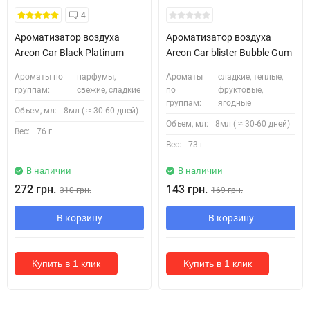
4
Ароматизатор воздуха
Ароматизатор воздуха
Areon Car Black Platinum
Areon Car blister Bubble Gum
Ароматы по
парфумы,
Ароматы
сладкие, теплые,
группам:
свежие, сладкие
по
фруктовые,
группам:
ягодные
Объем, мл:
8мл ( ≈ 30-60 дней)
Объем, мл:
8мл ( ≈ 30-60 дней)
Вес:
76 г
Вес:
73 г
В наличии
В наличии
272 грн.
143 грн.
310 грн.
169 грн.
В корзину
В корзину
Купить в 1 клик
Купить в 1 клик