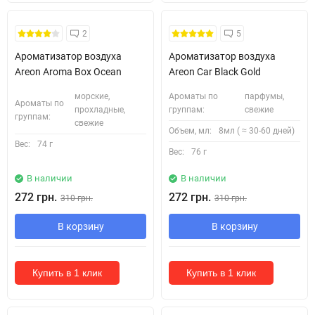
2
5
Ароматизатор воздуха
Ароматизатор воздуха
Areon Aroma Box Ocean
Areon Car Black Gold
морские,
Ароматы по
парфумы,
Ароматы по
прохладные,
группам:
свежие
группам:
свежие
Объем, мл:
8мл ( ≈ 30-60 дней)
Вес:
74 г
Вес:
76 г
В наличии
В наличии
272 грн.
272 грн.
310 грн.
310 грн.
В корзину
В корзину
Купить в 1 клик
Купить в 1 клик