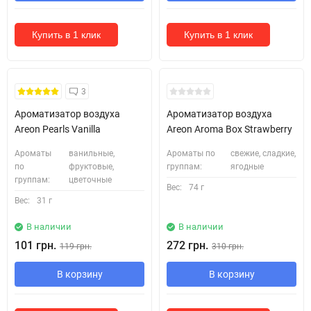
Купить в 1 клик
Купить в 1 клик
3
Ароматизатор воздуха
Ароматизатор воздуха
Areon Pearls Vanilla
Areon Aroma Box Strawberry
Ароматы
ванильные,
Ароматы по
свежие, сладкие,
по
фруктовые,
группам:
ягодные
группам:
цветочные
Вес:
74 г
Вес:
31 г
В наличии
В наличии
101 грн.
272 грн.
119 грн.
310 грн.
В корзину
В корзину