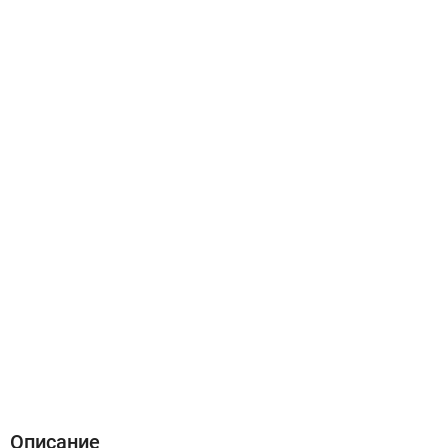
Описание
Характеристики
Отзывы (2)
Описание