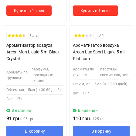
Купить в 1 клик
Купить в 1 клик
2
1
Ароматизатор воздуха
Ароматизатор воздуха
Areon Mon Liquid 5 ml Black
Areon Lux Sport Liquid 5 ml
Crystal
Platinum
парфумы,
Ароматы по
парфумы,
Ароматы по
прохладные,
группам:
свежие, сладкие
группам:
свежие
Объем, мл:
5мл ( ≈ 30-60 дней)
Объем, мл:
5мл ( ≈ 30-60 дней)
Вес:
17 г
Вес:
17 г
В наличии
В наличии
91 грн.
110 грн.
95 грн.
125 грн.
В корзину
В корзину