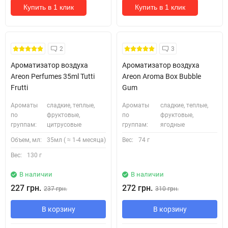
Купить в 1 клик
Купить в 1 клик
2
3
Ароматизатор воздуха
Ароматизатор воздуха
Areon Perfumes 35ml Tutti
Areon Aroma Box Bubble
Frutti
Gum
Ароматы
сладкие, теплые,
Ароматы
сладкие, теплые,
по
фруктовые,
по
фруктовые,
группам:
цитрусовые
группам:
ягодные
Объем, мл:
35мл ( ≈ 1-4 месяца)
Вес:
74 г
Вес:
130 г
В наличии
В наличии
227 грн.
272 грн.
237 грн.
310 грн.
В корзину
В корзину