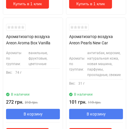
Купить в 1 клик
Купить в 1 клик
Ароматизатор воздуха
Ароматизатор воздуха
Areon Aroma Box Vanilla
Areon Pearls New Car
Ароматы
ванильные,
антитабак, морские,
по
фруктовые,
Ароматы
натуральная кожа,
группам:
цветочные
по
новая машина,
группам:
парфумы,
Вес:
74 г
прохладные, свежие
Вес:
31 г
В наличии
В наличии
272 грн.
101 грн.
310 грн.
119 грн.
В корзину
В корзину