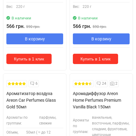
Вес:
220 г
Вес:
220 г
В наличии
В наличии
566 грн.
566 грн.
590 грн.
590 грн.
В корзину
В корзину
Купить в 1 клик
Купить в 1 клик
6
24
2
Ароматизатор воздуха
Аромадиффузор Areon
Areon Car Perfumes Glass
Home Perfumes Premium
Gold 50мл
Vanilla Black 150мл
Ароматы по
парфумы,
ванильные,
Ароматы
группам:
свежие
восточные, парфумы,
по
сладкие, фруктовые,
группам:
Объем,
50мл ( ≈ до 12
цветочные