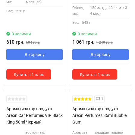
мл:
месяцев)
Объем,
150мл (до 40 кв.м ≈ 3-
Вес:
220 г
мл:
4 мес)
Вес:
548 г
В наличии
В наличии
610 грн.
1 061 грн.
694 грн.
1 249 грн.
В корзину
В корзину
Купить в 1 клик
Купить в 1 клик
1
Ароматизатор воздуха
Ароматизатор воздуха
Areon Car Perfumes VIP Black
Areon Perfumes 35ml Bubble
King 50ml Черный
Gum
восточные,
Ароматы
сладкие, теплые,