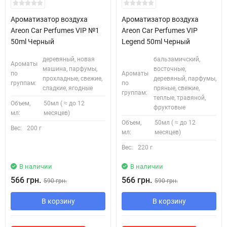
Ароматизатор воздуха
Ароматизатор воздуха
Areon Car Perfumes VIP №1
Areon Car Perfumes VIP
50ml Черный
Legend 50ml Черный
деревяный, новая
бальзамичский,
Ароматы
машина, парфумы,
восточные,
по
Ароматы
прохладные, свежие,
деревяный, парфумы,
группам:
по
сладкие, ягодные
пряные, свежие,
группам:
теплые, травяной,
Объем,
50мл ( ≈ до 12
фруктовые
мл:
месяцев)
Объем,
50мл ( ≈ до 12
Вес:
200 г
мл:
месяцев)
Вес:
220 г
В наличии
В наличии
566 грн.
566 грн.
590 грн.
590 грн.
В корзину
В корзину