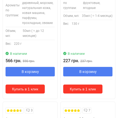
деревяный, морские,
по
фруктовые,
Ароматы
натуральная кожа,
группам:
ягодные
по
новая машина,
группам:
Объем, мл:
35мл ( ≈ 1-4 месяца)
парфумы,
прохладные, свежие
Вес:
130 г
Объем,
50мл ( ≈ до 12
мл:
месяцев)
Вес:
220 г
В наличии
В наличии
566 грн.
227 грн.
590 грн.
237 грн.
В корзину
В корзину
Купить в 1 клик
Купить в 1 клик
3
7