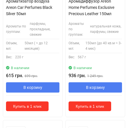
Ароматизатор воздуха
Аромадиффузор Areon
Areon Car Perfumes Black
Home Perfumes Exclusive
Silver 50мл
Precious Leather 150мл
парфумы,
Ароматы
Ароматы по
натуральная кожа,
прохладные,
по
группам:
парфумы, свежие
свежие
группам:
Объем,
50мл ( ≈ до 12
Объем,
150мл (до 40 кв.м ≈ 3-
мл:
месяцев)
мл:
4 мес)
Вес:
220 г
Вес:
567 г
В наличии
В наличии
615 грн.
936 грн.
699 грн.
1 249 грн.
В корзину
В корзину
Купить в 1 клик
Купить в 1 клик