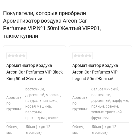
Покупатели, которые приобрели
Ароматизатор воздуха Areon Car
Perfumes VIP №1 50ml Желтый VIPP01,
также купили
Ароматизатор воздуха
Ароматизатор воздуха
Areon Car Perfumes VIP Black
Areon Car Perfumes VIP
King 50ml Желтый
Legend 50ml Желтый
восточные,
бальзамичский,
деревяный, морские,
восточные,
Ароматы
Ароматы
натуральная кожа,
деревяный, парфумы,
по
по
новая машина,
пряные, свежие,
группам:
группам:
парфумы,
теплые, травяной,
прохладные, свежие
фруктовые
Объем,
50мл ( ≈ до 12
Объем,
50мл ( ≈ до 12
мл:
месяцев)
мл:
месяцев)