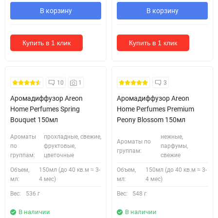
В корзину
В корзину
Купить в 1 клик
Купить в 1 клик
Безкоштовна Доставка
10
1
3
Аромадиффузор Areon
Аромадиффузор Areon
Home Perfumes Spring
Home Perfumes Premium
Bouquet 150мл
Peony Blossom 150мл
Ароматы
прохладные, свежие,
нежные,
Ароматы по
по
фруктовые,
парфумы,
группам:
группам:
цветочные
свежие
Объем,
150мл (до 40 кв.м ≈ 3-
Объем,
150мл (до 40 кв.м ≈ 3-
мл:
4 мес)
мл:
4 мес)
Вес:
536 г
Вес:
548 г
В наличии
В наличии