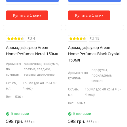
Купить в 1 клик
Купить в 1 клик
Безкоштовна Доставка
Безкоштовна Доставка
4
15
Аромадиффузор Areon
Аромадиффузор Areon
Home Perfumes Neroli 150мл
Home Perfumes Black Crystal
150мл
Ароматы
восточные, парфумы,
по
свежие, сладкие,
парфумы,
Ароматы по
группам:
теплые, цветочные
прохладные,
группам:
свежие
Объем,
150мл (до 40 кв.м ≈ 3-
мл:
4 мес)
Объем,
150мл (до 40 кв.м ≈ 3-
мл:
4 мес)
Вес:
536 г
Вес:
536 г
В наличии
В наличии
598 грн.
598 грн.
665 грн.
665 грн.