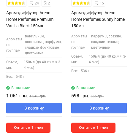
Безкоштовна Доставка
24
2
15
Аромадиффузор Areon
Аромадиффузор Areon
Home Perfumes Premium
Home Perfumes Sunny home
Vanilla Black 150мл
150мл
ванильные,
Ароматы
парфумы, свежие,
Ароматы
восточные, парфумы,
по
сладкие, теплые,
по
сладкие, фруктовые,
группам:
цветочные
группам:
цветочные
Объем,
150мл (до 40 кв.м ≈ 3-
Объем,
150мл (до 40 кв.м ≈ 3-
мл:
4 мес)
мл:
4 мес)
Вес:
536 г
Вес:
548 г
В наличии
В наличии
1 061 грн.
598 грн.
1 249 грн.
665 грн.
В корзину
В корзину
Купить в 1 клик
Купить в 1 клик