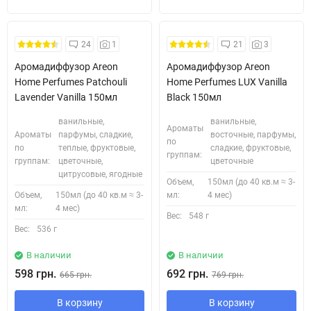
Безкоштовна Доставка
24
1
21
3
Аромадиффузор Areon
Аромадиффузор Areon
Home Perfumes Patchouli
Home Perfumes LUX Vanilla
Lavender Vanilla 150мл
Black 150мл
ванильные,
ванильные,
Ароматы
Ароматы
парфумы, сладкие,
восточные, парфумы,
по
по
теплые, фруктовые,
сладкие, фруктовые,
группам:
группам:
цветочные,
цветочные
цитрусовые, ягодные
Объем,
150мл (до 40 кв.м ≈ 3-
Объем,
150мл (до 40 кв.м ≈ 3-
мл:
4 мес)
мл:
4 мес)
Вес:
548 г
Вес:
536 г
В наличии
В наличии
598 грн.
692 грн.
665 грн.
769 грн.
В корзину
В корзину