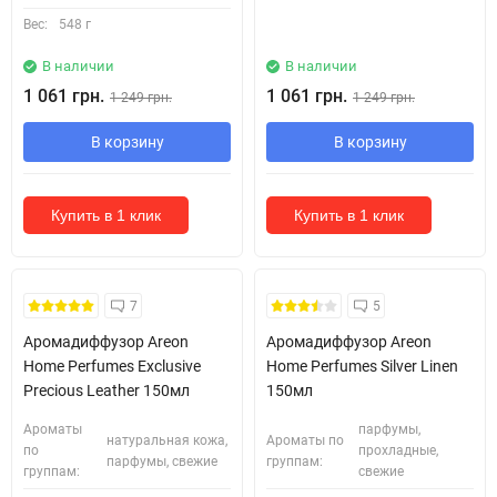
Вес:
548 г
В наличии
В наличии
1 061 грн.
1 061 грн.
1 249 грн.
1 249 грн.
В корзину
В корзину
Купить в 1 клик
Купить в 1 клик
Знову в наявності +
7
5
безкоштовна доставка!
Аромадиффузор Areon
Аромадиффузор Areon
Home Perfumes Exclusive
Home Perfumes Silver Linen
Precious Leather 150мл
150мл
Ароматы
парфумы,
натуральная кожа,
Ароматы по
по
прохладные,
парфумы, свежие
группам:
группам:
свежие