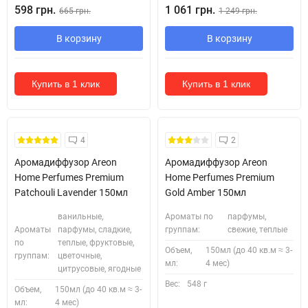
598 грн.
1 061 грн.
665 грн.
1 249 грн.
В корзину
В корзину
Купить в 1 клик
Купить в 1 клик
4
2
Аромадиффузор Areon
Аромадиффузор Areon
Home Perfumes Premium
Home Perfumes Premium
Patchouli Lavender 150мл
Gold Amber 150мл
ванильные,
Ароматы по
парфумы,
Ароматы
парфумы, сладкие,
группам:
свежие, теплые
по
теплые, фруктовые,
Объем,
150мл (до 40 кв.м ≈ 3-
группам:
цветочные,
мл:
4 мес)
цитрусовые, ягодные
Вес:
548 г
Объем,
150мл (до 40 кв.м ≈ 3-
мл:
4 мес)