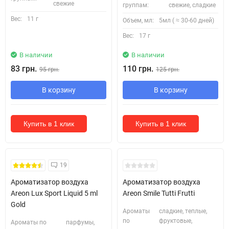
свежие
группам:
свежие, сладкие
Вес:
11 г
Объем, мл:
5мл ( ≈ 30-60 дней)
Вес:
17 г
В наличии
В наличии
83 грн.
110 грн.
95 грн.
125 грн.
В корзину
В корзину
Купить в 1 клик
Купить в 1 клик
19
Ароматизатор воздуха
Ароматизатор воздуха
Areon Lux Sport Liquid 5 ml
Areon Smile Tutti Frutti
Gold
Ароматы
сладкие, теплые,
по
фруктовые,
Ароматы по
парфумы,