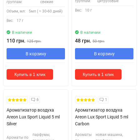
группам:
цитрусовые
группам:
свежие
Вес:
10 г
Объем, мл:
5мл ( ≈ 30-60 дней)
Вес:
17 г
В наличии
В наличии
110 грн.
48 грн.
125 грн.
50 грн.
В корзину
В корзину
Купить в 1 клик
Купить в 1 клик
6
1
Ароматизатор воздуха
Ароматизатор воздуха
Areon Lux Sport Liquid 5 ml
Areon Lux Sport Liquid 5 ml
Silver
Carbon
парфумы,
Ароматы
новая машина,
Ароматы по