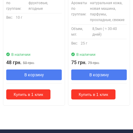
по
фруктовые,
Ароматы
натуральная кожа,
группам:
ягодные
по
новая машина,
группам:
парфумы,
Вес:
10 г
прохладные, свежие
Объем,
8,5мл ( ≈ 30-40
мл:
дней)
Вес:
25 г
В наличии
В наличии
48 грн.
75 грн.
50 грн.
79 грн.
В корзину
В корзину
Купить в 1 клик
Купить в 1 клик