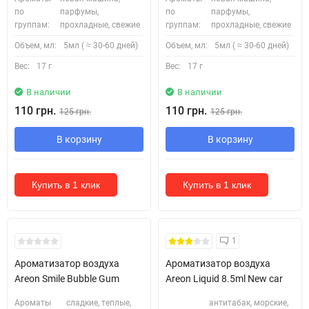
по
парфумы,
по
парфумы,
группам:
прохладные, свежие
группам:
прохладные, свежие
Объем, мл:
5мл ( ≈ 30-60 дней)
Объем, мл:
5мл ( ≈ 30-60 дней)
Вес:
17 г
Вес:
17 г
В наличии
В наличии
110 грн.
110 грн.
125 грн.
125 грн.
В корзину
В корзину
Купить в 1 клик
Купить в 1 клик
1
Ароматизатор воздуха
Ароматизатор воздуха
Areon Smile Bubble Gum
Areon Liquid 8.5ml New car
Ароматы
сладкие, теплые,
антитабак, морские,