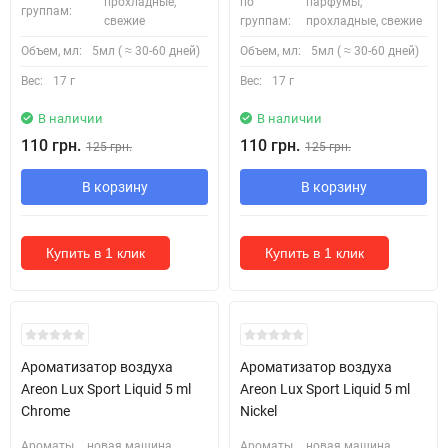
прохладные,
по
парфумы,
группам:
свежие
группам:
прохладные, свежие
Объем, мл:
5мл ( ≈ 30-60 дней)
Объем, мл:
5мл ( ≈ 30-60 дней)
Вес:
17 г
Вес:
17 г
В наличии
В наличии
110 грн.
110 грн.
125 грн.
125 грн.
В корзину
В корзину
Купить в 1 клик
Купить в 1 клик
Ароматизатор воздуха
Ароматизатор воздуха
Areon Lux Sport Liquid 5 ml
Areon Lux Sport Liquid 5 ml
Chrome
Nickel
Ароматы
новая машина,
Ароматы
новая машина,