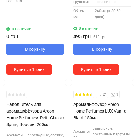
Вес:
0 кг
группам:
цветочные
Объем,
260мл (≈ 30-60
мл:
дней)
В наличии
В наличии
0 грн.
495 грн.
619 грн.
В корзину
В корзину
Купить в 1 клик
Купить в 1 клик
21
3
Наполнитель для
Аромадиффузор Areon
аромадиффузора Areon
Home Perfumes LUX Vanilla
Home Perfumess Refill Classic
Black 150мл
Spring Bouquet 260мл
ванильные,
Ароматы
восточные, парфумы,
Ароматы
прохладные, свежие,