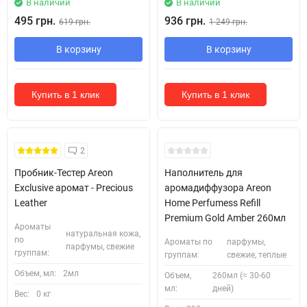
В наличии
В наличии
495 грн.
936 грн.
619 грн.
1 249 грн.
В корзину
В корзину
Купить в 1 клик
Купить в 1 клик
Кожні 1500₴ чеку = 1 тестер
2
Пробник-Тестер Areon
Наполнитель для
Exclusive аромат - Precious
аромадиффузора Areon
Leather
Home Perfumess Refill
Premium Gold Amber 260мл
Ароматы
натуральная кожа,
по
Ароматы по
парфумы,
парфумы, свежие
группам:
группам:
свежие, теплые
Объем, мл:
2мл
Объем,
260мл (≈ 30-60
мл:
дней)
Вес:
0 кг