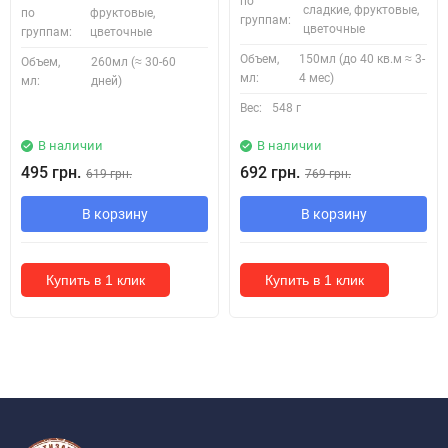
по
сладкие, фруктовые,
по
фруктовые,
группам:
цветочные
группам:
цветочные
Объем,
150мл (до 40 кв.м ≈ 3-
Объем,
260мл (≈ 30-60
мл:
4 мес)
мл:
дней)
Вес:
548 г
В наличии
В наличии
495 грн.
692 грн.
619 грн.
769 грн.
В корзину
В корзину
Купить в 1 клик
Купить в 1 клик