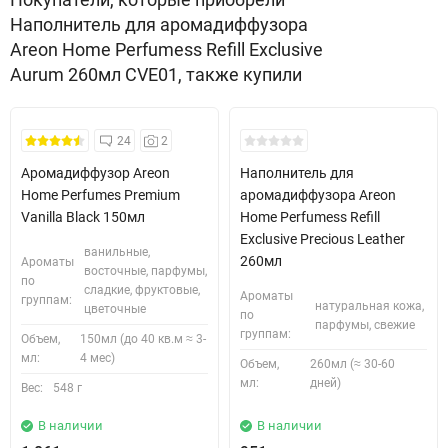
Наполнитель для аромадиффузора
Areon Home Perfumess Refill Exclusive
Aurum 260мл CVE01, также купили
24
2
Аромадиффузор Areon
Наполнитель для
Home Perfumes Premium
аромадиффузора Areon
Vanilla Black 150мл
Home Perfumess Refill
Exclusive Precious Leather
ванильные,
260мл
Ароматы
восточные, парфумы,
по
сладкие, фруктовые,
Ароматы
группам:
натуральная кожа,
цветочные
по
парфумы, свежие
группам:
Объем,
150мл (до 40 кв.м ≈ 3-
мл:
4 мес)
Объем,
260мл (≈ 30-60
мл:
дней)
Вес:
548 г
В наличии
В наличии