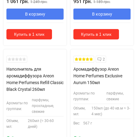
1 061 грн.
951 грн.
1 249 грн.
1 189 грн.
В корзину
В корзину
Купить в 1 клик
Купить в 1 клик
2
Наполнитель для
Аромадиффузор Areon
аромадиффузора Areon
Home Perfumes Exclusive
Home Perfumess Refill Classic
Aurum 150мл
Black Crystal 260мл
Ароматы по
парфумы,
группам:
свежие
парфумы,
Ароматы по
прохладные,
Объем,
150мл (до 40 кв.м ≈ 3-
группам:
свежие
мл:
4 мес)
Объем,
260мл (≈ 30-60
Вес:
567 г
мл:
дней)