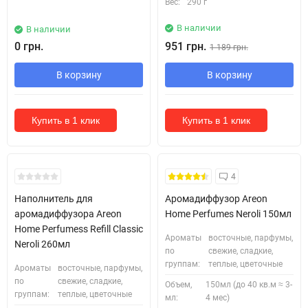
Вес:
290 г
В наличии
В наличии
0 грн.
951 грн.
1 189 грн.
В корзину
В корзину
Купить в 1 клик
Купить в 1 клик
Безкоштовна Доставка
4
Наполнитель для
Аромадиффузор Areon
аромадиффузора Areon
Home Perfumes Neroli 150мл
Home Perfumess Refill Classic
Ароматы
восточные, парфумы,
Neroli 260мл
по
свежие, сладкие,
группам:
теплые, цветочные
Ароматы
восточные, парфумы,
по
свежие, сладкие,
Объем,
150мл (до 40 кв.м ≈ 3-
группам:
теплые, цветочные
мл:
4 мес)