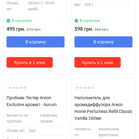
Объем,
260мл (≈ 30-60
Вес:
536 г
мл:
дней)
В наличии
В наличии
495 грн.
598 грн.
619 грн.
665 грн.
В корзину
В корзину
Купить в 1 клик
Купить в 1 клик
Кожні 1500₴ чеку = 1 тестер
Пробник-Тестер Areon
Наполнитель для
Exclusive аромат - Aurum
аромадиффузора Areon
Home Perfumess Refill Classic
Ароматы по
парфумы,
Vanilla 260мл
группам:
свежие
Ароматы
ванильные,
Объем, мл:
2мл
по
фруктовые,