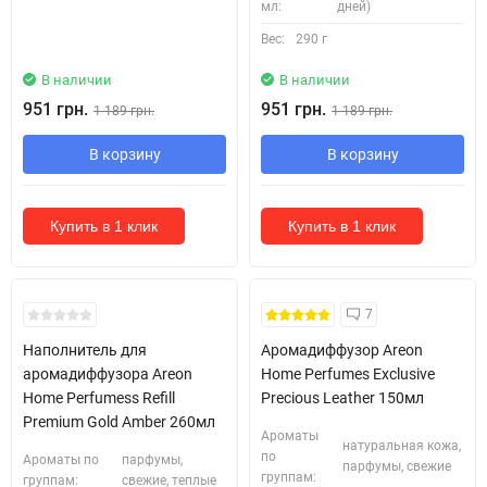
мл:
дней)
Вес:
290 г
В наличии
В наличии
951 грн.
951 грн.
1 189 грн.
1 189 грн.
В корзину
В корзину
Купить в 1 клик
Купить в 1 клик
7
Наполнитель для
Аромадиффузор Areon
аромадиффузора Areon
Home Perfumes Exclusive
Home Perfumess Refill
Precious Leather 150мл
Premium Gold Amber 260мл
Ароматы
натуральная кожа,
по
Ароматы по
парфумы,
парфумы, свежие
группам:
группам:
свежие, теплые