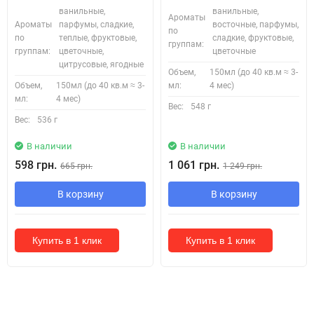
ванильные,
ванильные,
Ароматы
Ароматы
парфумы, сладкие,
восточные, парфумы,
по
по
теплые, фруктовые,
сладкие, фруктовые,
группам:
группам:
цветочные,
цветочные
цитрусовые, ягодные
Объем,
150мл (до 40 кв.м ≈ 3-
Объем,
150мл (до 40 кв.м ≈ 3-
мл:
4 мес)
мл:
4 мес)
Вес:
548 г
Вес:
536 г
В наличии
В наличии
598 грн.
1 061 грн.
665 грн.
1 249 грн.
В корзину
В корзину
Купить в 1 клик
Купить в 1 клик