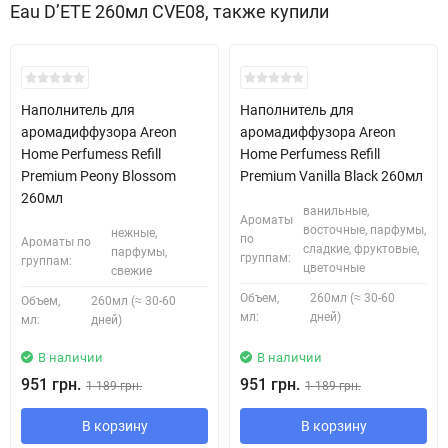
Eau D’ETE 260мл CVE08, также купили
Наполнитель для
Наполнитель для
аромадиффузора Areon
аромадиффузора Areon
Home Perfumess Refill
Home Perfumess Refill
Premium Peony Blossom
Premium Vanilla Black 260мл
260мл
ванильные,
Ароматы
восточные, парфумы,
нежные,
по
Ароматы по
сладкие, фруктовые,
парфумы,
группам:
группам:
цветочные
свежие
Объем,
260мл (≈ 30-60
Объем,
260мл (≈ 30-60
мл:
дней)
мл:
дней)
В наличии
В наличии
951 грн.
951 грн.
1 189 грн.
1 189 грн.
В корзину
В корзину