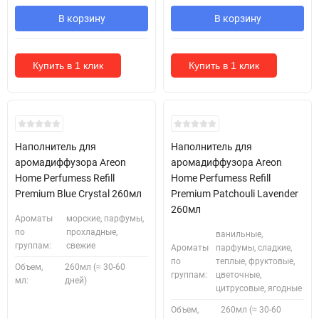
В корзину
В корзину
Купить в 1 клик
Купить в 1 клик
Наполнитель для
Наполнитель для
аромадиффузора Areon
аромадиффузора Areon
Home Perfumess Refill
Home Perfumess Refill
Premium Blue Crystal 260мл
Premium Patchouli Lavender
260мл
Ароматы
морские, парфумы,
по
прохладные,
ванильные,
группам:
свежие
Ароматы
парфумы, сладкие,
по
теплые, фруктовые,
Объем,
260мл (≈ 30-60
группам:
цветочные,
мл:
дней)
цитрусовые, ягодные
Объем,
260мл (≈ 30-60