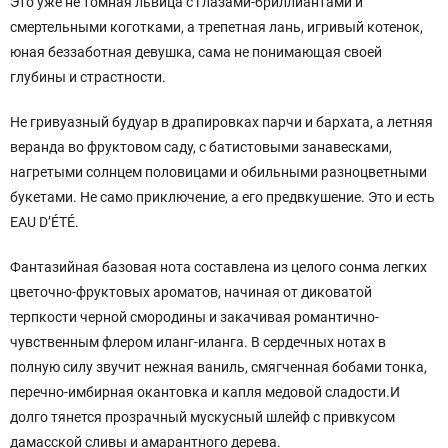
Это уже не томная львица с глазами-бриллиантами и
смертельными коготками, а трепетная лань, игривый котенок,
юная беззаботная девушка, сама не понимающая своей
глубины и страстности.
Не гривуазный будуар в драпировках парчи и бархата, а летняя
веранда во фруктовом саду, с батистовыми занавесками,
нагретыми солнцем половицами и обильными разноцветными
букетами. Не само приключение, а его предвкушение. Это и есть
EAU D’ÉTÉ.
Фантазийная базовая нота составлена из целого сонма легких
цветочно-фруктовых ароматов, начиная от диковатой
терпкости черной смородины и закачивая романтично-
чувственным флером иланг-иланга. В сердечных нотах в
полную силу звучит нежная ваниль, смягченная бобами тонка,
перечно-имбирная окантовка и капля медовой сладости.И
долго тянется прозрачный мускусный шлейф с привкусом
дамасской сливы и амарантного дерева.