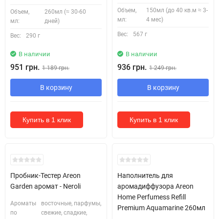
Объем,
150мл (до 40 кв.м ≈ 3-
Объем,
260мл (≈ 30-60
мл:
4 мес)
мл:
дней)
Вес:
567 г
Вес:
290 г
В наличии
В наличии
951 грн.
936 грн.
1 189 грн.
1 249 грн.
В корзину
В корзину
Купить в 1 клик
Купить в 1 клик
Кожні 1500₴ чеку = 1 тестер
Пробник-Тестер Areon
Наполнитель для
Garden аромат - Neroli
аромадиффузора Areon
Home Perfumess Refill
Ароматы
восточные, парфумы,
Premium Aquamarine 260мл
по
свежие, сладкие,