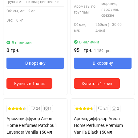
группам:
теплые, цветочные
морские,
Ароматы по
парфумы,
Объем, мл:
2мл
группам:
свежие
Вес:
0 кг
Объем,
260мл (≈ 30-60
мл:
дней)
В наличии
В наличии
0 грн.
951 грн.
1 189 грн.
В корзину
В корзину
Купить в 1 клик
Купить в 1 клик
Безкоштовна Доставка
24
1
24
2
Аромадиффузор Areon
Аромадиффузор Areon
Home Perfumes Patchouli
Home Perfumes Premium
Lavender Vanilla 150мл
Vanilla Black 150мл