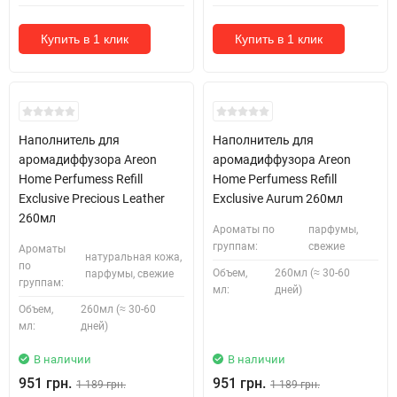
Купить в 1 клик
Купить в 1 клик
Наполнитель для
Наполнитель для
аромадиффузора Areon
аромадиффузора Areon
Home Perfumess Refill
Home Perfumess Refill
Exclusive Precious Leather
Exclusive Aurum 260мл
260мл
Ароматы по
парфумы,
группам:
свежие
Ароматы
натуральная кожа,
по
Объем,
260мл (≈ 30-60
парфумы, свежие
группам:
мл:
дней)
Объем,
260мл (≈ 30-60
мл:
дней)
В наличии
В наличии
951 грн.
951 грн.
1 189 грн.
1 189 грн.