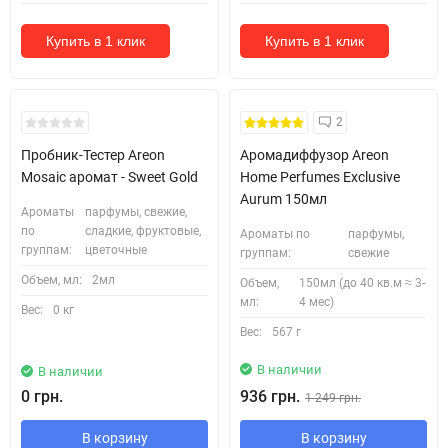
Купить в 1 клик
Купить в 1 клик
Кожні 1500₴ чеку = 1 тестер
2
Пробник-Тестер Areon
Аромадиффузор Areon
Mosaic аромат - Sweet Gold
Home Perfumes Exclusive
Aurum 150мл
Ароматы
парфумы, свежие,
по
сладкие, фруктовые,
Ароматы по
парфумы,
группам:
цветочные
группам:
свежие
Объем, мл:
2мл
Объем,
150мл (до 40 кв.м ≈ 3-
мл:
4 мес)
Вес:
0 кг
Вес:
567 г
В наличии
В наличии
0 грн.
936 грн.
1 249 грн.
В корзину
В корзину