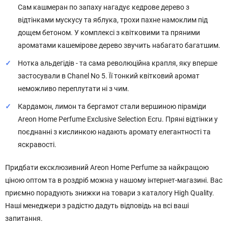
Сам кашмеран по запаху нагадує кедрове дерево з
відтінками мускусу та яблука, трохи пахне намоклим під
дощем бетоном. У комплексі з квітковими та пряними
ароматами кашемірове дерево звучить набагато багатшим.
Нотка альдегідів - та сама революційна крапля, яку вперше
застосували в Chanel No 5. Її тонкий квітковий аромат
неможливо переплутати ні з чим.
Кардамон, лимон та бергамот стали вершиною піраміди
Areon Home Perfume Exclusive Selection Ecru. Пряні відтінки у
поєднанні з кислинкою надають аромату елегантності та
яскравості.
Придбати ексклюзивний Areon Home Perfume за найкращою
ціною оптом та в роздріб можна у нашому інтернет-магазині. Вас
приємно порадують знижки на товари з каталогу High Quality.
Наші менеджери з радістю дадуть відповідь на всі ваші
запитання.