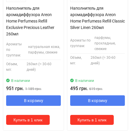
Наполнитель для
Наполнитель для
аромадиффузора Areon
аромадиффузора Areon
Home Perfumess Refill
Home Perfumess Refill Classic
Exclusive Precious Leather
Silver Linen 260мл
260мл
парфумы,
Ароматы по
прохладные,
Ароматы
группам:
натуральная кожа,
свежие
по
парфумы, свежие
группам:
Объем,
260мл (≈ 30-60
мл:
дней)
Объем,
260мл (≈ 30-60
мл:
дней)
В наличии
В наличии
951 грн.
495 грн.
1 189 грн.
619 грн.
В корзину
В корзину
Купить в 1 клик
Купить в 1 клик