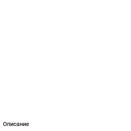
Описание
Характеристики
Отзывы (0)
Описание