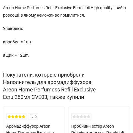
Areon Home Perfumes Refill Exclusive Ecru лінії High quality - вибір
розкоші, в якому неможливо помилитися.
Упаковка:
коробка = 1шт.
ящик = 12шт.
Покупатели, которые приобрели
Наполнитель для аромадиффузора
Areon Home Perfumess Refill Exclusive
Ecru 260мл CVE03, также купили
Кожні 1500₴ чеку = 1 тестер
6
Аромадиффузор Areon
Пробник-Тестер Areon
Home Perfumes Exclusive
Premium аромат - Patchouli