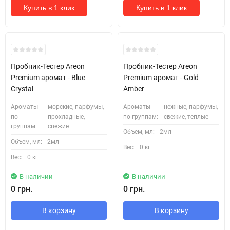
Купить в 1 клик
Купить в 1 клик
Кожні 1500₴ чеку = 1 тестер
Кожні 1500₴ чеку = 1 тестер
Пробник-Тестер Areon
Пробник-Тестер Areon
Premium аромат - Blue
Premium аромат - Gold
Crystal
Amber
Ароматы
морские, парфумы,
Ароматы
нежные, парфумы,
по
прохладные,
по группам:
свежие, теплые
группам:
свежие
Объем, мл:
2мл
Объем, мл:
2мл
Вес:
0 кг
Вес:
0 кг
В наличии
В наличии
0 грн.
0 грн.
В корзину
В корзину