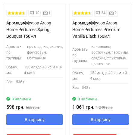
Безкоштовна Доставка
10
1
24
2
Аромадиффузор Areon
Аромадиффузор Areon
Home Perfumes Spring
Home Perfumes Premium
Bouquet 150мл
Vanilla Black 150мл
Ароматы
прохладные, свежие,
ванильные,
Ароматы
по
фруктовые,
восточные, парфумы,
по
группам:
цветочные
сладкие, фруктовые,
группам:
цветочные
Объем,
150мл (до 40 кв.м ≈ 3-
мл:
4 мес)
Объем,
150мл (до 40 кв.м ≈ 3-
мл:
4 мес)
Вес:
536 г
Вес:
548 г
В наличии
В наличии
598 грн.
1 061 грн.
665 грн.
1 249 грн.
В корзину
В корзину