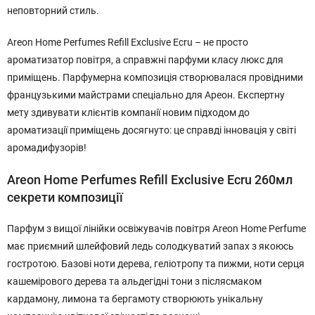
неповторний стиль.
Areon Home Perfumes Refill Exclusive Ecru – не просто
ароматизатор повітря, а справжні парфуми класу люкс для
приміщень. Парфумерна композиція створювалася провідними
французькими майстрами спеціально для Ареон. Експертну
мету здивувати клієнтів компанії новим підходом до
ароматизації приміщень досягнуто: це справді інновація у світі
аромадифузорів!
Areon Home Perfumes Refill Exclusive Ecru 260мл
секрети композиції
Парфум з вищої лінійки освіжувачів повітря Areon Home Perfume
має приємний шлейфовий ледь солодкуватий запах з якоюсь
гостротою. Базові ноти дерева, геліотропу та пижми, ноти серця
кашемірового дерева та альдегідні тони з післясмаком
кардамону, лимона та бергамоту створюють унікальну