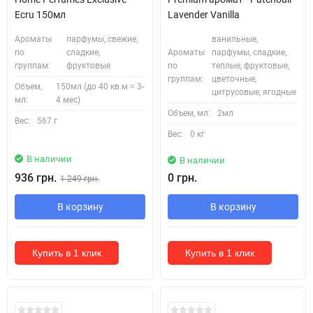
Ecru 150мл
Lavender Vanilla
Ароматы
парфумы, свежие,
ванильные,
по
сладкие,
Ароматы
парфумы, сладкие,
группам:
фруктовые
по
теплые, фруктовые,
группам:
цветочные,
Объем,
150мл (до 40 кв.м ≈ 3-
цитрусовые, ягодные
мл:
4 мес)
Объем, мл:
2мл
Вес:
567 г
Вес:
0 кг
В наличии
В наличии
936 грн.
0 грн.
1 249 грн.
В корзину
В корзину
Купить в 1 клик
Купить в 1 клик