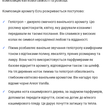
композицію квіткової свіжості та розкоші.
Композиція аромату Ecru розкривається поступово:
Геліотроп – джерело смачного ванільного аромату. Цю
рослину аристократів, квітку, яку дарували коханим і
передавали як таємні послання. Він славився у високих
колах як символ нерозділеної любові та відданості.
Піжма розбавляє ванільне звучання геліотропу камфорним
тоном з відтінками полину, евкаліпту, пряних розмарину та
лавру. Вона часто використовується парфумерами як
базове відкриття аромату, відповідаючи також і за шлейф.
На тлі деревних ноток пижма та геліотроп обволікають
глибоким квітково-ванільним ароматом. Він нагадує про
відоме чорне Areon Vanilla.
Серцева нота кашемірового дерева, за задумом парфумерів,
допомагає передати відчуття, схожі на дотик до м'якого
кашемірового пледу. Це дарує почуття затишку та тепла.