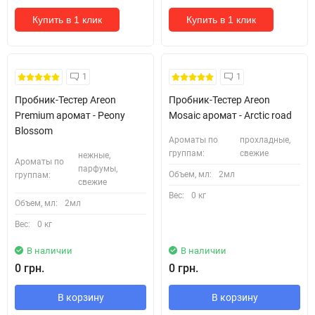
Купить в 1 клик
Купить в 1 клик
Кожні 1500₴ чеку = 1 тестер
Кожні 1500₴ чеку = 1 тестер
1
1
Пробник-Тестер Areon
Пробник-Тестер Areon
Premium аромат - Peony
Mosaic аромат - Arctic road
Blossom
Ароматы по
прохладные,
группам:
свежие
нежные,
Ароматы по
парфумы,
Объем, мл:
2мл
группам:
свежие
Вес:
0 кг
Объем, мл:
2мл
Вес:
0 кг
В наличии
В наличии
0 грн.
0 грн.
В корзину
В корзину