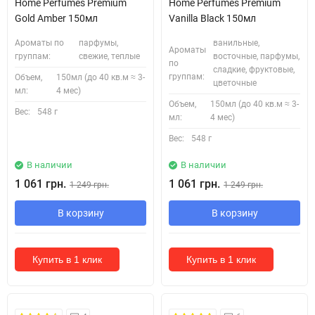
Home Perfumes Premium
Home Perfumes Premium
Gold Amber 150мл
Vanilla Black 150мл
Ароматы по
парфумы,
ванильные,
Ароматы
группам:
свежие, теплые
восточные, парфумы,
по
сладкие, фруктовые,
группам:
Объем,
150мл (до 40 кв.м ≈ 3-
цветочные
мл:
4 мес)
Объем,
150мл (до 40 кв.м ≈ 3-
Вес:
548 г
мл:
4 мес)
Вес:
548 г
В наличии
В наличии
1 061 грн.
1 061 грн.
1 249 грн.
1 249 грн.
В корзину
В корзину
Купить в 1 клик
Купить в 1 клик
Безкоштовна Доставка