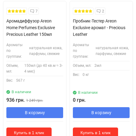
Кожні 1500₴ чеку = 1 тестер
7
2
Аромадиффузор Areon
Пробник-Тестер Areon
Home Perfumes Exclusive
Exclusive аромат - Precious
Precious Leather 150мл
Leather
Ароматы
Ароматы
натуральная кожа,
натуральная кожа,
по
по
парфумы, свежие
парфумы, свежие
группам:
группам:
Объем,
150мл (до 40 кв.м ≈ 3-
Объем, мл:
2мл
мл:
4 мес)
Вес:
0 кг
Вес:
567 г
В наличии
В наличии
936 грн.
0 грн.
1 249 грн.
В корзину
В корзину
Купить в 1 клик
Купить в 1 клик