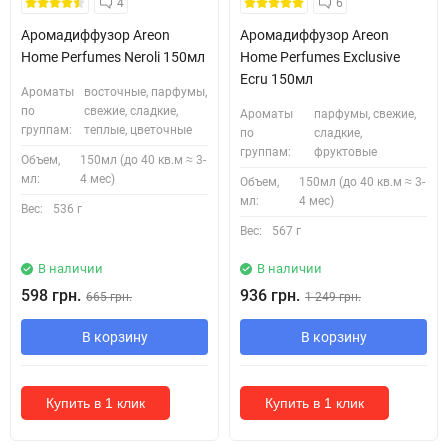
4
6
Аромадиффузор Areon
Аромадиффузор Areon
Home Perfumes Neroli 150мл
Home Perfumes Exclusive
Ecru 150мл
Ароматы
восточные, парфумы,
по
свежие, сладкие,
Ароматы
парфумы, свежие,
группам:
теплые, цветочные
по
сладкие,
группам:
фруктовые
Объем,
150мл (до 40 кв.м ≈ 3-
мл:
4 мес)
Объем,
150мл (до 40 кв.м ≈ 3-
мл:
4 мес)
Вес:
536 г
Вес:
567 г
В наличии
В наличии
598 грн.
936 грн.
665 грн.
1 249 грн.
В корзину
В корзину
Купить в 1 клик
Купить в 1 клик