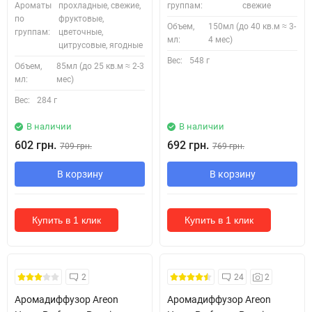
Ароматы
прохладные, свежие,
группам:
свежие
по
фруктовые,
Объем,
150мл (до 40 кв.м ≈ 3-
группам:
цветочные,
мл:
4 мес)
цитрусовые, ягодные
Вес:
548 г
Объем,
85мл (до 25 кв.м ≈ 2-3
мл:
мес)
Вес:
284 г
В наличии
В наличии
602 грн.
692 грн.
709 грн.
769 грн.
В корзину
В корзину
Купить в 1 клик
Купить в 1 клик
2
24
2
Аромадиффузор Areon
Аромадиффузор Areon