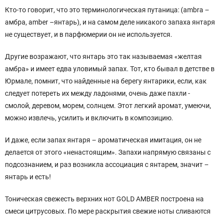
Кто-то говорит, что это терминологическая путаница: (ambra –
амбра, amber –янтарь), и на самом деле никакого запаха янтаря
не существует, и в парфюмерии он не используется.
Другие возражают, что янтарь это так называемая «желтая
амбра» и имеет едва уловимый запах. Тот, кто бывал в детстве в
Юрмале, помнит, что найденные на берегу янтарики, если, как
следует потереть их между ладонями, очень даже пахли -
смолой, деревом, морем, солнцем. Этот легкий аромат, умеючи,
можно извлечь, усилить и включить в композицию.
И даже, если запах янтаря – ароматическая имитация, он не
делается от этого «ненастоящим». Запахи напрямую связаны с
подсознанием, и раз возникла ассоциация с янтарем, значит –
янтарь и есть!
Тоническая свежесть верхних нот GOLD AMBER построена на
смеси цитрусовых. По мере раскрытия свежие ноты сливаются