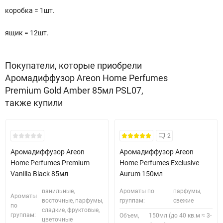
коробка = 1шт.
ящик = 12шт.
Покупатели, которые приобрели
Аромадиффузор Areon Home Perfumes
Premium Gold Amber 85мл PSL07,
также купили
2
Аромадиффузор Areon
Аромадиффузор Areon
Home Perfumes Premium
Home Perfumes Exclusive
Vanilla Black 85мл
Aurum 150мл
ванильные,
Ароматы по
парфумы,
Ароматы
восточные, парфумы,
группам:
свежие
по
сладкие, фруктовые,
группам:
Объем,
150мл (до 40 кв.м ≈ 3-
цветочные