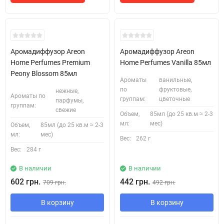
Аромадиффузор Areon
Аромадиффузор Areon
Home Perfumes Premium
Home Perfumes Vanilla 85мл
Peony Blossom 85мл
Ароматы
ванильные,
по
фруктовые,
нежные,
Ароматы по
группам:
цветочные
парфумы,
группам:
свежие
Объем,
85мл (до 25 кв.м ≈ 2-3
мл:
мес)
Объем,
85мл (до 25 кв.м ≈ 2-3
мл:
мес)
Вес:
262 г
Вес:
284 г
В наличии
В наличии
602 грн.
442 грн.
709 грн.
492 грн.
В корзину
В корзину