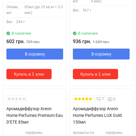
мл:
4 мес)
Объем,
85мл (до 25 кв.м ≈ 2-3
Вес:
567 г
мл:
мес)
Вес:
284 г
В наличии
В наличии
602 грн.
936 грн.
709 грн.
1 249 грн.
В корзину
В корзину
Купить в 1 клик
Купить в 1 клик
7
2
Аромадиффузор Areon
Аромадиффузор Areon
Home Perfumes Premium Eau
Home Perfumes LUX Gold
D’ETE 85мл
150мл
парфумы,
Ароматы по
парфумы,