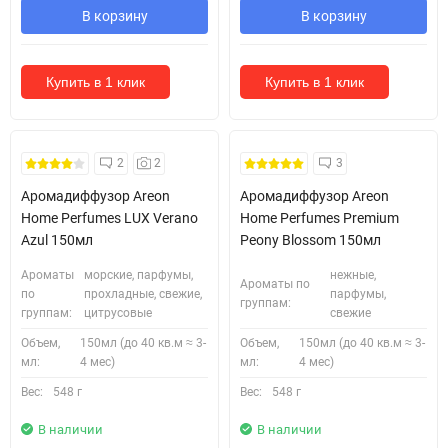
В корзину
В корзину
Купить в 1 клик
Купить в 1 клик
2
2
3
Аромадиффузор Areon
Аромадиффузор Areon
Home Perfumes LUX Verano
Home Perfumes Premium
Azul 150мл
Peony Blossom 150мл
Ароматы
морские, парфумы,
нежные,
Ароматы по
по
прохладные, свежие,
парфумы,
группам:
группам:
цитрусовые
свежие
Объем,
150мл (до 40 кв.м ≈ 3-
Объем,
150мл (до 40 кв.м ≈ 3-
мл:
4 мес)
мл:
4 мес)
Вес:
548 г
Вес:
548 г
В наличии
В наличии