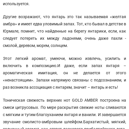
используется.
Другие возражают, что янтарь это так называемая «желтая
амбра» и имеет едва уловимый запах. Тот, кто бывал в детстве в
Юрмале, помнит, что найденные на берегу янтарики, если, как
следует потереть их между ладонями, очень даже пахли -
смолой, деревом, морем, солнцем.
Этот легкий аромат, умеючи, можно извлечь, усилить и
включить в композицию.И даже, если запах янтаря –
ароматическая имитация, он не делается от этого
«ненастоящим». Запахи напрямую связаны с подсознанием, и
раз возникла ассоциация с янтарем, значит – янтарь и есть!
Тоническая свежесть верхних нот GOLD AMBER построена на
смеси цитрусовых. По мере раскрытия свежие ноты сливаются
с мягким и тугим благоуханием янтаря и ванили. И завершается
звучание смолисто-амбровым шлейфом.Бархатистый, мягкий,