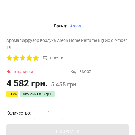
Бренд:
Areon
Аромадиффузор воздуха Areon Home Perfume Big Gold Amber
1л
1 Отзыв
Нет в наличии
Код:
PSO07
4 582 грн.
5 455 грн.
- 17%
Экономия
873 грн.
Количество:
В КОРЗИНУ