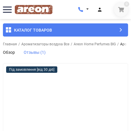
0
КАТАЛОГ ТОВАРОВ
Главная
/
Ароматизаторы воздуха Все
/
Areon Home Perfumes BIG
/
Арома
Обзор
Отзывы (1)
Під замовлення [від 30 діб]