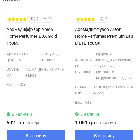
7
2
2
Аромадиффузор Areon
Аромадиффузор Areon
Home Perfumes LUX Gold
Home Perfumes Premium Eau
150мл
D’ETE 150мл
Ароматы по
парфумы,
парфумы,
группам:
свежие
Ароматы
прохладные, свежие,
по
фруктовые,
Объем,
150мл (до 40 кв.м ≈ 3-
группам:
цветочные,
мл:
4 мес)
цитрусовые, ягодные
Вес:
548 г
Объем,
150мл (до 40 кв.м ≈ 3-
мл:
4 мес)
Вес:
548 г
В наличии
В наличии
692 грн.
1 061 грн.
769 грн.
1 249 грн.
В корзину
В корзину