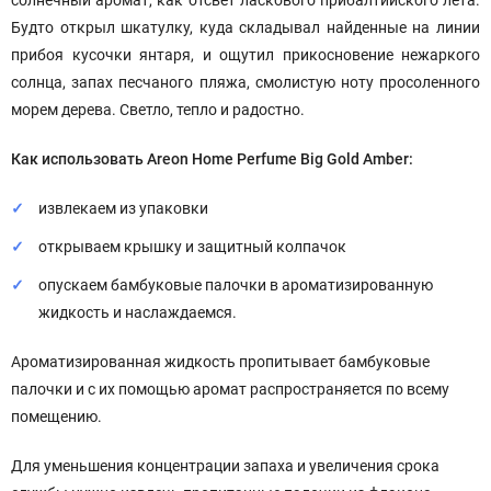
солнечный аромат, как отсвет ласкового прибалтийского лета.
Будто открыл шкатулку, куда складывал найденные на линии
прибоя кусочки янтаря, и ощутил прикосновение нежаркого
солнца, запах песчаного пляжа, смолистую ноту просоленного
морем дерева. Светло, тепло и радостно.
Как использовать Areon Home Perfume Big Gold Amber:
извлекаем из упаковки
открываем крышку и защитный колпачок
опускаем бамбуковые палочки в ароматизированную
жидкость и наслаждаемся.
Ароматизированная жидкость пропитывает бамбуковые
палочки и с их помощью аромат распространяется по всему
помещению.
Для уменьшения концентрации запаха и увеличения срока