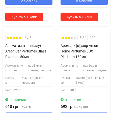
В корзину
В корзину
Купить в 1 клик
Купить в 1 клик
1
4
1
Ароматизатор воздуха
Аромадиффузор Areon
Areon Car Perfumes Glass
Home Perfumes LUX
Platinum 50мл
Platinum 150мл
Ароматы по
парфумы,
Ароматы по
парфумы,
группам:
свежие, сладкие
группам:
свежие, сладкие
Объем,
50мл ( ≈ до 12
Объем,
150мл (до 40 кв.м ≈ 3-
мл:
месяцев)
мл:
4 мес)
Вес:
220 г
Вес:
548 г
В наличии
В наличии
610 грн.
692 грн.
694 грн.
769 грн.