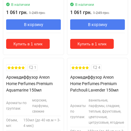
В наличии
В наличии
1 061 грн.
1 061 грн.
1 249 грн.
1 249 грн.
В корзину
В корзину
Купить в 1 клик
Купить в 1 клик
1
4
Аромадиффузор Areon
Аромадиффузор Areon
Home Perfumes Premium
Home Perfumes Premium
Aquamarine 150мл
Patchouli Lavender 150мл
морские,
ванильные,
Ароматы по
парфумы,
Ароматы
парфумы, сладкие,
группам:
свежие
по
теплые, фруктовые,
группам:
цветочные,
Объем,
150мл (до 40 кв.м ≈ 3-
цитрусовые, ягодные
мл:
4 мес)