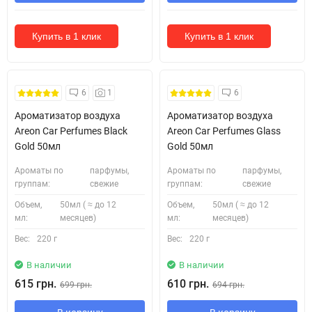
Купить в 1 клик
Купить в 1 клик
6
1
6
Ароматизатор воздуха
Ароматизатор воздуха
Areon Car Perfumes Black
Areon Car Perfumes Glass
Gold 50мл
Gold 50мл
Ароматы по
парфумы,
Ароматы по
парфумы,
группам:
свежие
группам:
свежие
Объем,
50мл ( ≈ до 12
Объем,
50мл ( ≈ до 12
мл:
месяцев)
мл:
месяцев)
Вес:
220 г
Вес:
220 г
В наличии
В наличии
615 грн.
610 грн.
699 грн.
694 грн.