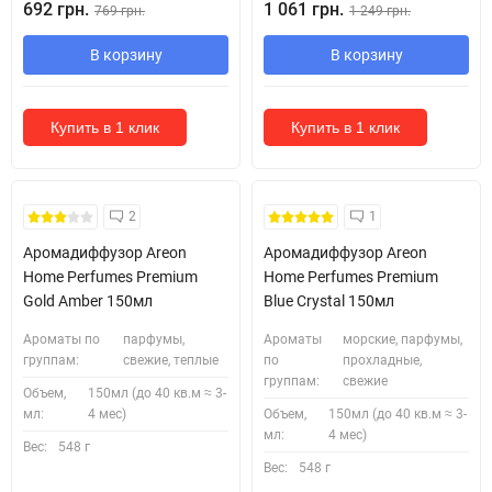
692 грн.
1 061 грн.
769 грн.
1 249 грн.
В корзину
В корзину
Купить в 1 клик
Купить в 1 клик
2
1
Аромадиффузор Areon
Аромадиффузор Areon
Home Perfumes Premium
Home Perfumes Premium
Gold Amber 150мл
Blue Crystal 150мл
Ароматы по
парфумы,
Ароматы
морские, парфумы,
группам:
свежие, теплые
по
прохладные,
группам:
свежие
Объем,
150мл (до 40 кв.м ≈ 3-
мл:
4 мес)
Объем,
150мл (до 40 кв.м ≈ 3-
мл:
4 мес)
Вес:
548 г
Вес:
548 г