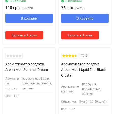
В наличии
В наличии
110 грн.
76 грн.
125 грн.
84 грн.
В корзину
В корзину
Купить в 1 клик
Купить в 1 клик
2
Ароматизатор воздуха
Ароматизатор воздуха
Areon Mon Summer Dream
Areon Mon Liquid 5 ml Black
Crystal
Ароматы
морские, парфумы,
по
прохладные, свежие,
парфумы,
Ароматы по
группам:
сладкие
прохладные,
группам:
свежие
Вес:
11 г
Объем, мл:
5мл ( ≈ 30-60 дней)
Вес:
17 г