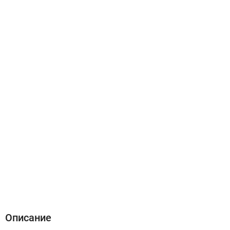
Описание
Характеристики
Отзывы (0)
Описание