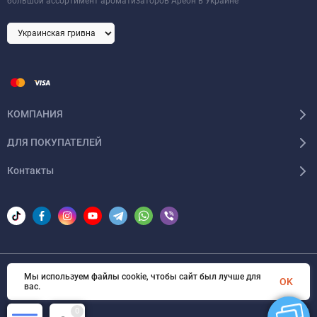
большой ассортимент ароматизаторов Ареон в Украине
КОМПАНИЯ
ДЛЯ ПОКУПАТЕЛЕЙ
Контакты
Мы используем файлы cookie, чтобы сайт был лучше для
© 2026 Areon-ua. Все права защищены
OK
вас.
0