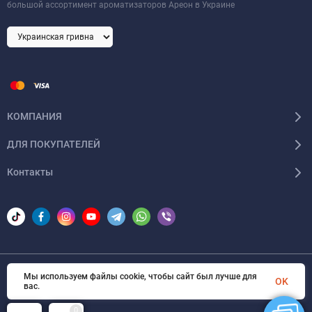
большой ассортимент ароматизаторов Ареон в Украине
КОМПАНИЯ
ДЛЯ ПОКУПАТЕЛЕЙ
Контакты
Мы используем файлы cookie, чтобы сайт был лучше для
© 2026 Areon-ua. Все права защищены
OK
вас.
0