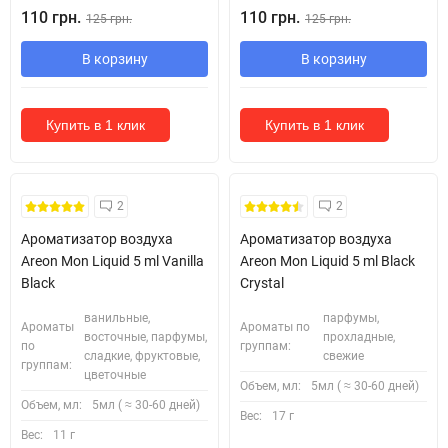
110 грн.
110 грн.
125 грн.
125 грн.
В корзину
В корзину
Купить в 1 клик
Купить в 1 клик
New!
2
2
Ароматизатор воздуха
Ароматизатор воздуха
Areon Mon Liquid 5 ml Vanilla
Areon Mon Liquid 5 ml Black
Black
Crystal
ванильные,
парфумы,
Ароматы
Ароматы по
восточные, парфумы,
прохладные,
по
группам:
сладкие, фруктовые,
свежие
группам:
цветочные
Объем, мл:
5мл ( ≈ 30-60 дней)
Объем, мл:
5мл ( ≈ 30-60 дней)
Вес:
17 г
Вес:
11 г