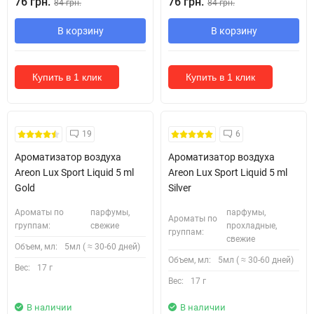
76 грн.
76 грн.
84 грн.
84 грн.
В корзину
В корзину
Купить в 1 клик
Купить в 1 клик
19
6
Ароматизатор воздуха
Ароматизатор воздуха
Areon Lux Sport Liquid 5 ml
Areon Lux Sport Liquid 5 ml
Gold
Silver
Ароматы по
парфумы,
парфумы,
Ароматы по
группам:
свежие
прохладные,
группам:
свежие
Объем, мл:
5мл ( ≈ 30-60 дней)
Объем, мл:
5мл ( ≈ 30-60 дней)
Вес:
17 г
Вес:
17 г
В наличии
В наличии