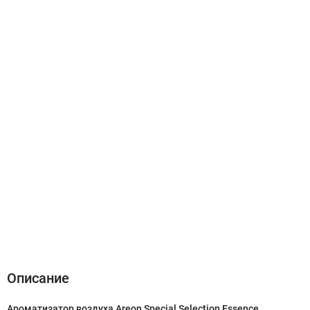
Описание
Характеристики
Отзывы (0)
Описание
Ароматизатор воздуха Areon Special Selection Essence